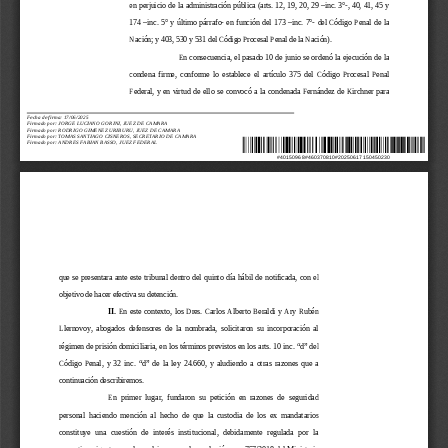
en perjuicio de la administración pública (arts. 12, 19, 20, 29 –inc. 3°-, 40, 41, 45 y
174  –inc.  5°  y  último  párrafo-  en  función  del  173  –inc.  7°-  del  Código  Penal  de  la
Nación; y 403, 530 y 531 del Código Procesal Penal de la Nación).
En consecuencia, el pasado 10 de junio se ordenó la ejecución de la
condena  firme,  conforme  lo  establece  el  artículo  375  del  Código  Procesal  Penal
Federal, y en virtud de ello se convocó a la condenada Fernández de Kirchner para
Fecha de firma: 17/06/2025
Firmado por: JORGE LUCIANO GORINI, JUEZ DE CAMARA
Firmado por: RODRIGO GIMENEZ URIBURU, JUEZ DE CAMARA
Firmado por: TOMAS SANTIAGO CISNEROS, SECRETARIO DE CAMARA
Firmado por: ANDRES FABIAN BASSO, JUEZ FEDERAL
#40150968#460370810#20250617150450230
que se presentara ante este tribunal dentro del quinto día hábil de notificada, con el
objetivo de hacer efectiva su detención.
II. 
En  este  contexto,  los  Dres.  Carlos  Alberto  Beraldi  y  Ary  Rubén
Llernovoy,  abogados  defensores  de  la  nombrada,  solicitaron  su  incorporación  al
régimen de prisión domiciliaria, en los términos previstos en los arts. 10 inc. “d” del
Código  Penal,  y  32  inc.  “d”  de  la  ley  24.660,  y  aludiendo  a  otras  razones  que  a
continuación describiremos.
En  primer  lugar,  fundaron  su  petición  en  razones  de  seguridad
personal  haciendo  mención  al  hecho  de  que  la  custodia  de  los  ex  mandatarios
constituye  una  cuestión  de  interés  institucional,  debidamente  regulada  por  la