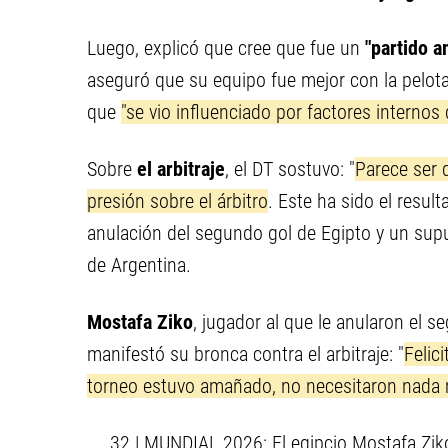
Luego, explicó que cree que fue un
"partido 
aseguró que su equipo fue mejor con la pelota
que
"se vio influenciado por factores internos 
Sobre
el arbitraje
, el DT sostuvo: "
Parece ser 
presión sobre el árbitro
. Este ha sido el resul
anulación del segundo gol de Egipto y un supue
de Argentina.
Mostafa Ziko
, jugador al que le anularon el s
manifestó su bronca contra el arbitraje: "
Felic
torneo estuvo amañado, no necesitaron nada más
32 | MUNDIAL 2026: El egipcio Mostafa Ziko d