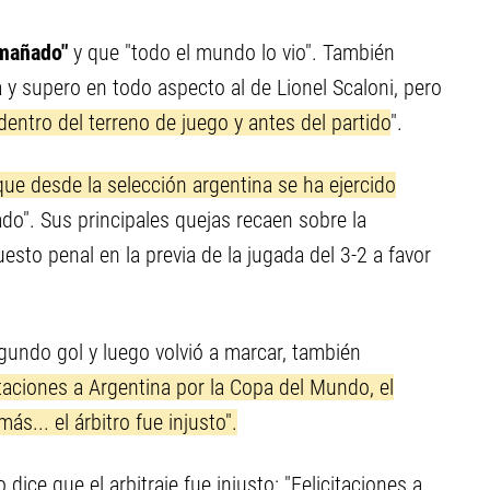
amañado"
y que "todo el mundo lo vio". También
 y supero en todo aspecto al de Lionel Scaloni, pero
dentro del terreno de juego y antes del partido
".
que desde la selección argentina se ha ejercido
tado". Sus principales quejas recaen sobre la
sto penal en la previa de la jugada del 3-2 a favor
egundo gol y luego volvió a marcar, también
itaciones a Argentina por la Copa del Mundo, el
... el árbitro fue injusto".
ice que el arbitraje fue injusto: "Felicitaciones a