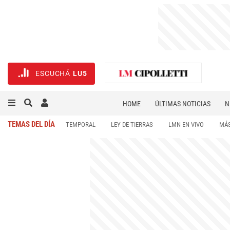
ESCUCHÁ
LU5
HOME
ÚLTIMAS NOTICIAS
N
NECROLÓGICAS
DEPORTES
TEMAS DEL DÍA
TEMPORAL
LEY DE TIERRAS
LMN EN VIVO
MÁS