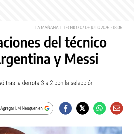
LA MAÑANA
TÉCNICO
07 DE JULIO 2026 - 18:06
aciones del técnico
Argentina y Messi
ó tras la derrota 3 a 2 con la selección
 Agregar LM Neuquen en