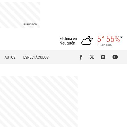
5°
56%
El clima en
Neuquén
TEMP
HUM
AUTOS
ESPECTÁCULOS