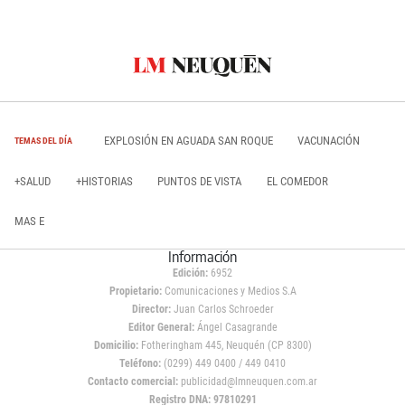
EXPLOSIÓN EN AGUADA SAN ROQUE
VACUNACIÓN
TEMAS DEL DÍA
+SALUD
+HISTORIAS
PUNTOS DE VISTA
EL COMEDOR
MAS E
Información
Edición:
6952
Propietario:
Comunicaciones y Medios S.A
Director:
Juan Carlos Schroeder
Editor General:
Ángel Casagrande
Domicilio:
Fotheringham 445, Neuquén (CP 8300)
Teléfono:
(0299) 449 0400 / 449 0410
Contacto comercial:
publicidad@lmneuquen.com.ar
Registro DNA: 97810291