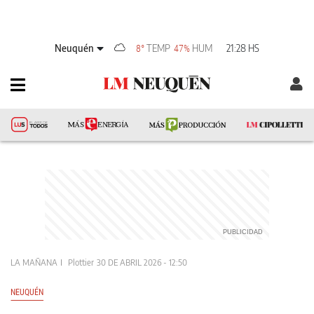
Neuquén
TEMP
HUM
21:28 HS
8°
47%
LA MAÑANA
Plottier
30 DE ABRIL 2026 - 12:50
NEUQUÉN