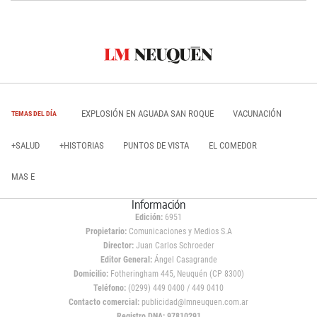
EXPLOSIÓN EN AGUADA SAN ROQUE
VACUNACIÓN
TEMAS DEL DÍA
+SALUD
+HISTORIAS
PUNTOS DE VISTA
EL COMEDOR
MAS E
Información
Edición:
6951
Propietario:
Comunicaciones y Medios S.A
Director:
Juan Carlos Schroeder
Editor General:
Ángel Casagrande
Domicilio:
Fotheringham 445, Neuquén (CP 8300)
Teléfono:
(0299) 449 0400 / 449 0410
Contacto comercial:
publicidad@lmneuquen.com.ar
Registro DNA: 97810291