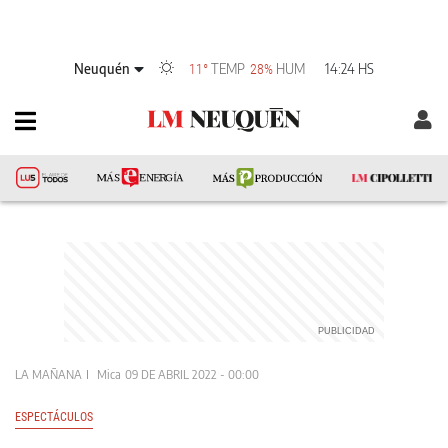
Neuquén
TEMP
HUM
14:24 HS
11°
28%
LA MAÑANA
Mica
09 DE ABRIL 2022 - 00:00
ESPECTÁCULOS