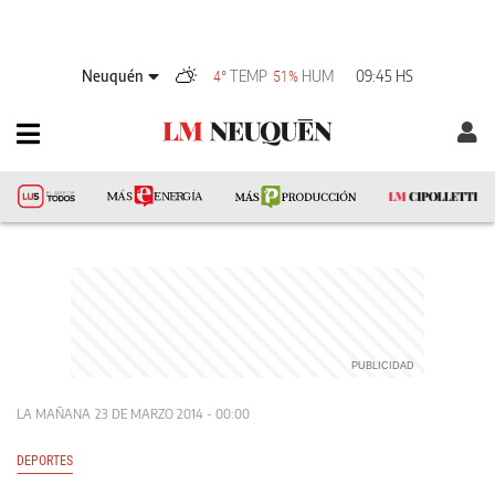
Neuquén
TEMP
HUM
09:45 HS
4°
51%
LA MAÑANA
23 DE MARZO 2014 - 00:00
DEPORTES