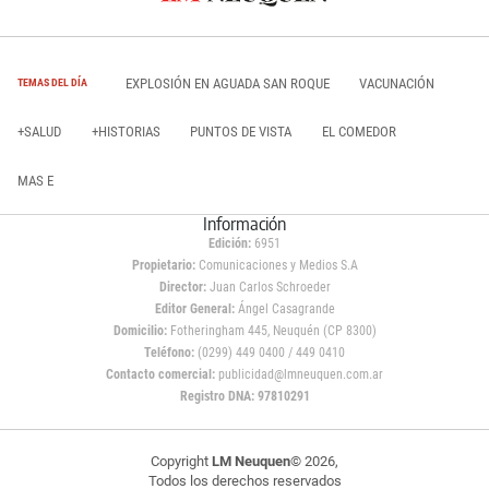
EXPLOSIÓN EN AGUADA SAN ROQUE
VACUNACIÓN
TEMAS DEL DÍA
+SALUD
+HISTORIAS
PUNTOS DE VISTA
EL COMEDOR
MAS E
Información
Edición:
6951
Propietario:
Comunicaciones y Medios S.A
Director:
Juan Carlos Schroeder
Editor General:
Ángel Casagrande
Domicilio:
Fotheringham 445, Neuquén (CP 8300)
Teléfono:
(0299) 449 0400 / 449 0410
Contacto comercial:
publicidad@lmneuquen.com.ar
Registro DNA: 97810291
Copyright
LM Neuquen
© 2026,
Todos los derechos reservados