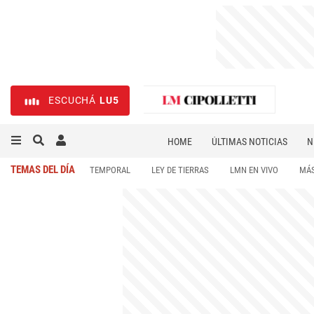
ESCUCHÁ
LU5
HOME
ÚLTIMAS NOTICIAS
N
NECROLÓGICAS
DEPORTES
TEMAS DEL DÍA
TEMPORAL
LEY DE TIERRAS
LMN EN VIVO
MÁS