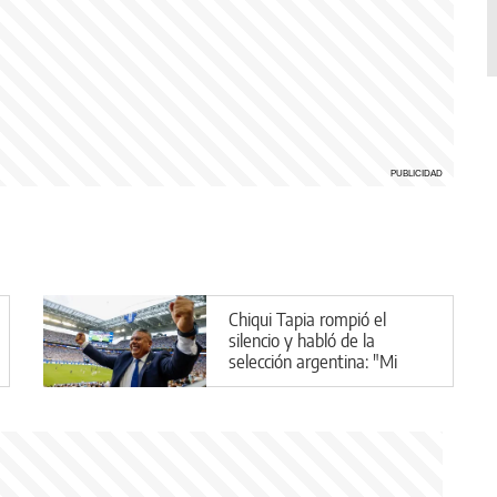
Chiqui Tapia rompió el
silencio y habló de la
selección argentina: "Mi
plan A, B y C es Scaloni"