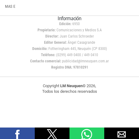
MAS E
Información
Edición:
6950
Propietario:
Comunicaciones y Medios S.A
Director:
Juan Carlos Schroeder
Editor General:
Ángel Casagrande
Domicilio:
Fotheringham 445, Neuquén (CP 8300)
Teléfono:
(0299) 449 0400 / 449 0410
Contacto comercial:
publicidad@lmneuquen.com.ar
Registro DNA: 97810291
Copyright
LM Neuquen
© 2026,
Todos los derechos reservados