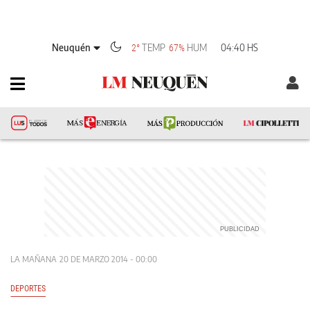
Neuquén
TEMP
HUM
04:40 HS
2°
67%
LA MAÑANA
20 DE MARZO 2014 - 00:00
DEPORTES