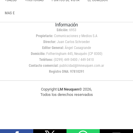
MAS E
Información
Edición:
6953
Propietario:
Comunicaciones y Medios S.A
Director:
Juan Carlos Schroeder
Editor General:
Ángel Casagrande
Domicilio:
Fotheringham 445, Neuquén (CP 8300)
Teléfono:
(0299) 449 0400 / 449 0410
Contacto comercial:
publicidad@lmneuquen.com.ar
Registro DNA: 97810291
Copyright
LM Neuquen
© 2026,
Todos los derechos reservados