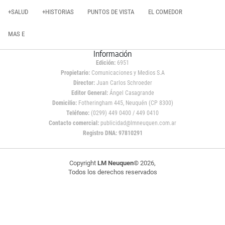
+SALUD
+HISTORIAS
PUNTOS DE VISTA
EL COMEDOR
MAS E
Información
Edición:
6951
Propietario:
Comunicaciones y Medios S.A
Director:
Juan Carlos Schroeder
Editor General:
Ángel Casagrande
Domicilio:
Fotheringham 445, Neuquén (CP 8300)
Teléfono:
(0299) 449 0400 / 449 0410
Contacto comercial:
publicidad@lmneuquen.com.ar
Registro DNA: 97810291
Copyright
LM Neuquen
© 2026,
Todos los derechos reservados