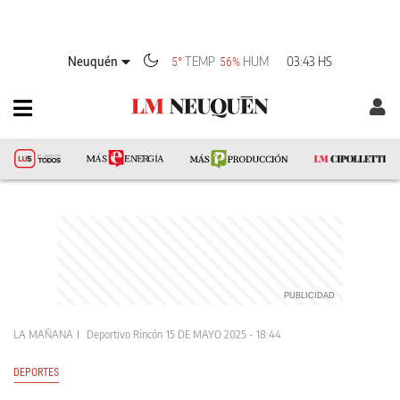
Neuquén
TEMP
HUM
03:43 HS
5°
56%
LA MAÑANA
Deportivo Rincón
15 DE MAYO 2025 - 18:44
DEPORTES