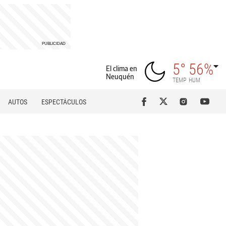
5°
56%
El clima en
Neuquén
TEMP
HUM
AUTOS
ESPECTÁCULOS