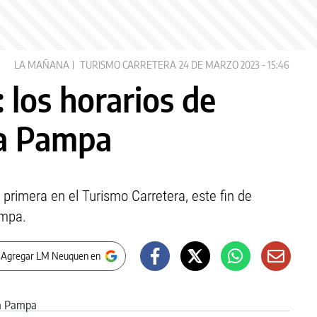
LA MAÑANA
TURISMO CARRETERA
24 DE MARZO 2023 - 15:46
 los horarios de
La Pampa
r primera en el Turismo Carretera, este fin de
ampa.
 Agregar LM Neuquen en