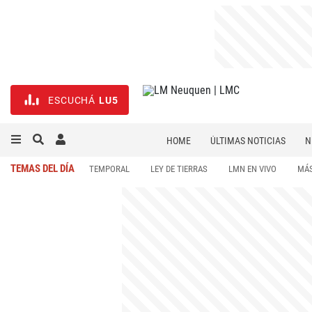
ESCUCHÁ
LU5
HOME
ÚLTIMAS NOTICIAS
N
NECROLÓGICAS
DEPORTES
TEMAS DEL DÍA
TEMPORAL
LEY DE TIERRAS
LMN EN VIVO
MÁS