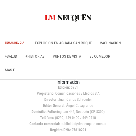
EXPLOSIÓN EN AGUADA SAN ROQUE
VACUNACIÓN
TEMAS DEL DÍA
+SALUD
+HISTORIAS
PUNTOS DE VISTA
EL COMEDOR
MAS E
Información
Edición:
6951
Propietario:
Comunicaciones y Medios S.A
Director:
Juan Carlos Schroeder
Editor General:
Ángel Casagrande
Domicilio:
Fotheringham 445, Neuquén (CP 8300)
Teléfono:
(0299) 449 0400 / 449 0410
Contacto comercial:
publicidad@lmneuquen.com.ar
Registro DNA: 97810291