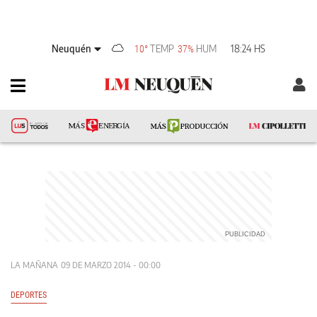
Neuquén
TEMP
HUM
18:24 HS
10°
37%
LA MAÑANA
09 DE MARZO 2014 - 00:00
DEPORTES