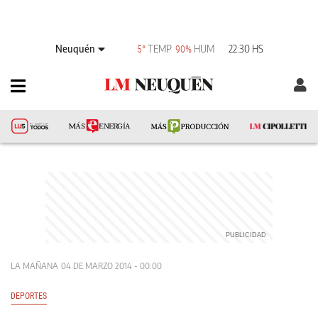
Neuquén
TEMP
HUM
22:30 HS
5°
90%
LA MAÑANA
04 DE MARZO 2014 - 00:00
DEPORTES