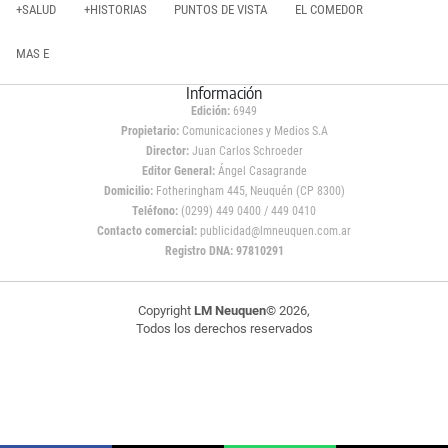
+SALUD
+HISTORIAS
PUNTOS DE VISTA
EL COMEDOR
MAS E
Información
Edición:
6949
Propietario:
Comunicaciones y Medios S.A
Director:
Juan Carlos Schroeder
Editor General:
Ángel Casagrande
Domicilio:
Fotheringham 445, Neuquén (CP 8300)
Teléfono:
(0299) 449 0400 / 449 0410
Contacto comercial:
publicidad@lmneuquen.com.ar
Registro DNA: 97810291
Copyright
LM Neuquen
© 2026,
Todos los derechos reservados