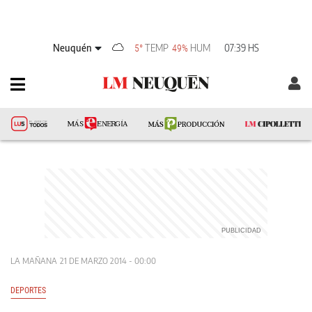
Neuquén
TEMP
HUM
07:39 HS
5°
49%
LA MAÑANA
21 DE MARZO 2014 - 00:00
DEPORTES