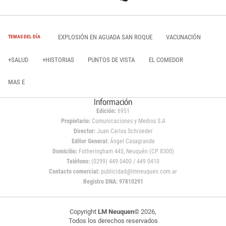
EXPLOSIÓN EN AGUADA SAN ROQUE
VACUNACIÓN
TEMAS DEL DÍA
+SALUD
+HISTORIAS
PUNTOS DE VISTA
EL COMEDOR
MAS E
Información
Edición:
6951
Propietario:
Comunicaciones y Medios S.A
Director:
Juan Carlos Schroeder
Editor General:
Ángel Casagrande
Domicilio:
Fotheringham 445, Neuquén (CP 8300)
Teléfono:
(0299) 449 0400 / 449 0410
Contacto comercial:
publicidad@lmneuquen.com.ar
Registro DNA: 97810291
Copyright
LM Neuquen
© 2026,
Todos los derechos reservados