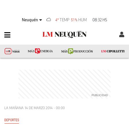
Neuquén
TEMP
HUM
08:32 HS
4°
51%
LA MAÑANA
14 DE MARZO 2014 - 00:00
DEPORTES