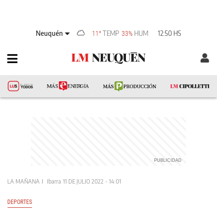
Neuquén
TEMP
HUM
12:50 HS
11°
33%
LA MAÑANA
Ibarra
11 DE JULIO 2022 - 14:01
DEPORTES