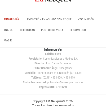
EXPLOSIÓN EN AGUADA SAN ROQUE
VACUNACIÓN
TEMAS DEL DÍA
+SALUD
+HISTORIAS
PUNTOS DE VISTA
EL COMEDOR
MAS E
Información
Edición:
6950
Propietario:
Comunicaciones y Medios S.A
Director:
Juan Carlos Schroeder
Editor General:
Ángel Casagrande
Domicilio:
Fotheringham 445, Neuquén (CP 8300)
Teléfono:
(0299) 449 0400 / 449 0410
Contacto comercial:
publicidad@lmneuquen.com.ar
Registro DNA: 97810291
Copyright
LM Neuquen
© 2026,
Todos los derechos reservados