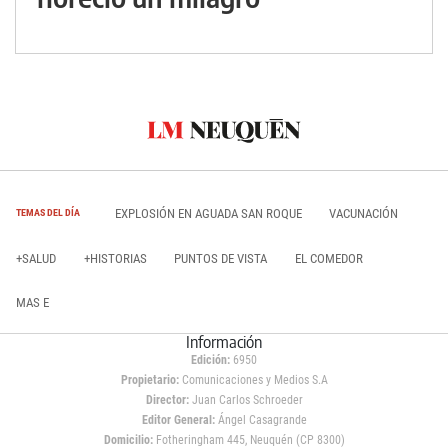
EXPLOSIÓN EN AGUADA SAN ROQUE
VACUNACIÓN
TEMAS DEL DÍA
+SALUD
+HISTORIAS
PUNTOS DE VISTA
EL COMEDOR
MAS E
Información
Edición:
6950
Propietario:
Comunicaciones y Medios S.A
Director:
Juan Carlos Schroeder
Editor General:
Ángel Casagrande
Domicilio:
Fotheringham 445, Neuquén (CP 8300)