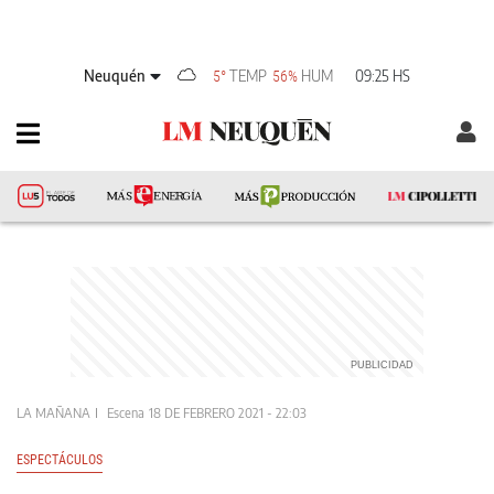
Neuquén
TEMP
HUM
09:25 HS
5°
56%
LA MAÑANA
Escena
18 DE FEBRERO 2021 - 22:03
ESPECTÁCULOS