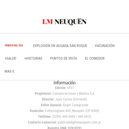
EXPLOSIÓN EN AGUADA SAN ROQUE
VACUNACIÓN
TEMAS DEL DÍA
+SALUD
+HISTORIAS
PUNTOS DE VISTA
EL COMEDOR
MAS E
Información
Edición:
6951
Propietario:
Comunicaciones y Medios S.A
Director:
Juan Carlos Schroeder
Editor General:
Ángel Casagrande
Domicilio:
Fotheringham 445, Neuquén (CP 8300)
Teléfono:
(0299) 449 0400 / 449 0410
Contacto comercial:
publicidad@lmneuquen.com.ar
Registro DNA: 97810291