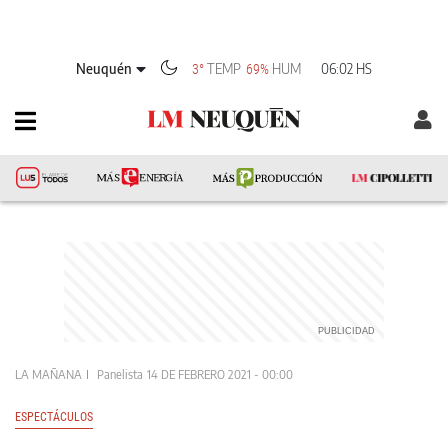
Neuquén
TEMP
HUM
06:02 HS
3°
69%
LA MAÑANA
Panelista
14 DE FEBRERO 2021 - 00:00
ESPECTÁCULOS