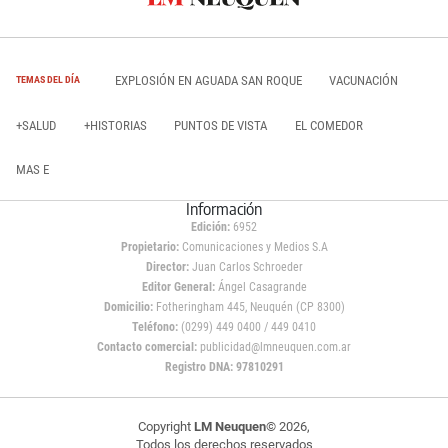
EXPLOSIÓN EN AGUADA SAN ROQUE
VACUNACIÓN
TEMAS DEL DÍA
+SALUD
+HISTORIAS
PUNTOS DE VISTA
EL COMEDOR
MAS E
Información
Edición:
6952
Propietario:
Comunicaciones y Medios S.A
Director:
Juan Carlos Schroeder
Editor General:
Ángel Casagrande
Domicilio:
Fotheringham 445, Neuquén (CP 8300)
Teléfono:
(0299) 449 0400 / 449 0410
Contacto comercial:
publicidad@lmneuquen.com.ar
Registro DNA: 97810291
Copyright
LM Neuquen
© 2026,
Todos los derechos reservados