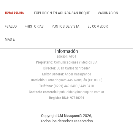
EXPLOSIÓN EN AGUADA SAN ROQUE
VACUNACIÓN
TEMAS DEL DÍA
+SALUD
+HISTORIAS
PUNTOS DE VISTA
EL COMEDOR
MAS E
Información
Edición:
6951
Propietario:
Comunicaciones y Medios S.A
Director:
Juan Carlos Schroeder
Editor General:
Ángel Casagrande
Domicilio:
Fotheringham 445, Neuquén (CP 8300)
Teléfono:
(0299) 449 0400 / 449 0410
Contacto comercial:
publicidad@lmneuquen.com.ar
Registro DNA: 97810291
Copyright
LM Neuquen
© 2026,
Todos los derechos reservados