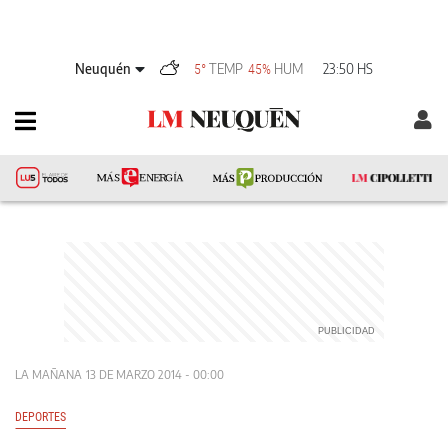
Neuquén
TEMP
HUM
23:50 HS
5°
45%
LA MAÑANA
13 DE MARZO 2014 - 00:00
DEPORTES