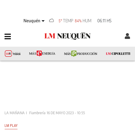
Neuquén
TEMP
HUM
06:11 HS
5°
84%
LA MAÑANA
Fiambrería
16 DE MAYO 2023 - 10:55
LM PLAY