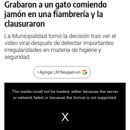
Grabaron a un gato comiendo
jamón en una fiambrería y la
clausuraron
La Municipalidad tomó la decisión tras ver el
video viral después de detectar importantes
irregularidades en materia de higiene y
seguridad.
+ Agregar LM Neuquen en
This
is
a
The media could not be loaded, either because the server
modal
window.
or network failed or because the format is not supported.