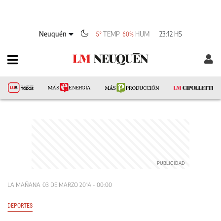
Neuquén
TEMP
HUM
23:12 HS
5°
60%
LA MAÑANA
03 DE MARZO 2014 - 00:00
DEPORTES