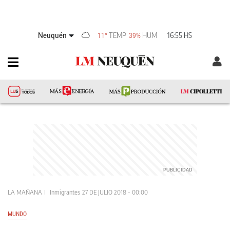
Neuquén
TEMP
HUM
16:55 HS
11°
39%
LA MAÑANA
Inmigrantes
27 DE JULIO 2018 - 00:00
MUNDO