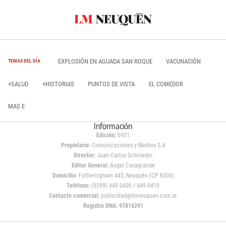
EXPLOSIÓN EN AGUADA SAN ROQUE
VACUNACIÓN
TEMAS DEL DÍA
+SALUD
+HISTORIAS
PUNTOS DE VISTA
EL COMEDOR
MAS E
Información
Edición:
6951
Propietario:
Comunicaciones y Medios S.A
Director:
Juan Carlos Schroeder
Editor General:
Ángel Casagrande
Domicilio:
Fotheringham 445, Neuquén (CP 8300)
Teléfono:
(0299) 449 0400 / 449 0410
Contacto comercial:
publicidad@lmneuquen.com.ar
Registro DNA: 97810291