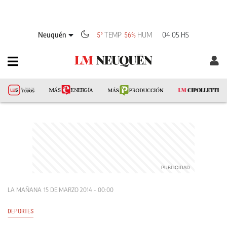
Neuquén
TEMP
HUM
04:05 HS
5°
56%
LA MAÑANA
15 DE MARZO 2014 - 00:00
DEPORTES