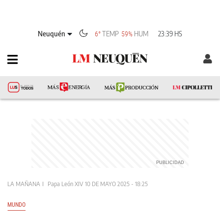
Neuquén
TEMP
HUM
23:39 HS
6°
59%
LA MAÑANA
Papa León XIV
10 DE MAYO 2025 - 18:25
MUNDO