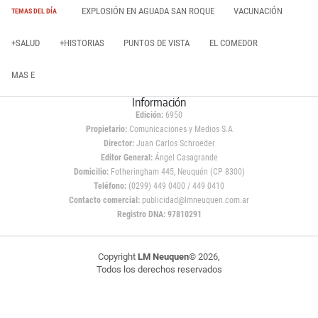
EXPLOSIÓN EN AGUADA SAN ROQUE
VACUNACIÓN
TEMAS DEL DÍA
+SALUD
+HISTORIAS
PUNTOS DE VISTA
EL COMEDOR
MAS E
Información
Edición:
6950
Propietario:
Comunicaciones y Medios S.A
Director:
Juan Carlos Schroeder
Editor General:
Ángel Casagrande
Domicilio:
Fotheringham 445, Neuquén (CP 8300)
Teléfono:
(0299) 449 0400 / 449 0410
Contacto comercial:
publicidad@lmneuquen.com.ar
Registro DNA: 97810291
Copyright
LM Neuquen
© 2026,
Todos los derechos reservados