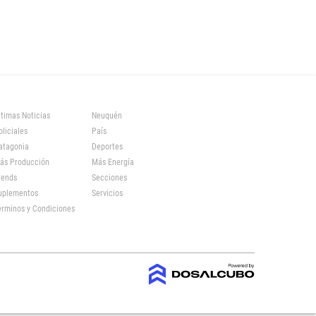
ltimas Noticias
Neuquén
oliciales
País
atagonia
Deportes
ás Producción
Más Energía
rends
Secciones
uplementos
Servicios
érminos y Condiciones