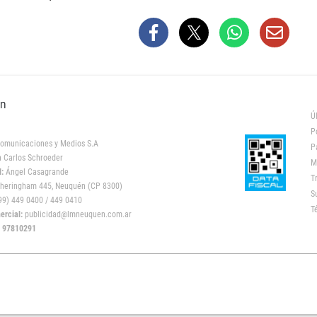
ón
Ú
P
omunicaciones y Medios S.A
P
 Carlos Schroeder
M
:
Ángel Casagrande
T
heringham 445, Neuquén (CP 8300)
S
9) 449 0400 / 449 0410
T
rcial:
publicidad@lmneuquen.com.ar
: 97810291