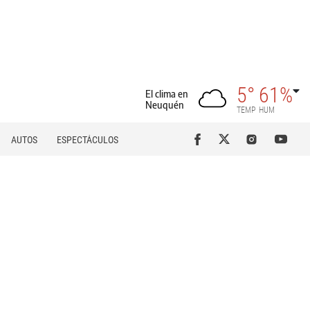
5°
61%
El clima en
Neuquén
TEMP
HUM
AUTOS
ESPECTÁCULOS