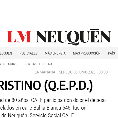
EUQUÉN
POLICIALES
MÁS ENERGÍA
MÁS PRODUCCIÓN
PAÍS
PATAGONIA
 HISTORIAS
RECETAS DE COCINA
LA MAÑANA
SEPELIO
09 JUNIO 2026 - 00:00
STINO (Q.E.P.D.)
dad de 80 años. CALF participa con dolor el deceso
elados en calle Bahia Blanca 546, fueron
 de Neuquén. Servicio Social CALF.