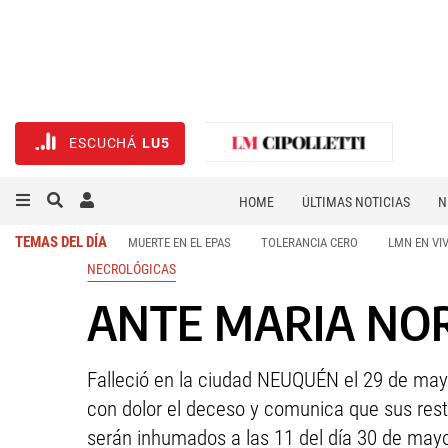
ESCUCHÁ
LU5
HOME
ÚLTIMAS NOTICIAS
N
NECROLÓGICAS
DEPORTES
TEMAS DEL DÍA
MUERTE EN EL EPAS
TOLERANCIA CERO
LMN EN VI
NECROLÓGICAS
ANTE MARIA NORB
Falleció en la ciudad NEUQUÉN el 29 de may
con dolor el deceso y comunica que sus resto
serán inhumados a las 11 del día 30 de mayo