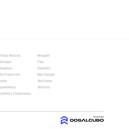
ltimas Noticias
Neuquén
oliciales
País
atagonia
Deportes
ás Producción
Más Energía
rends
Secciones
uplementos
Servicios
érminos y Condiciones