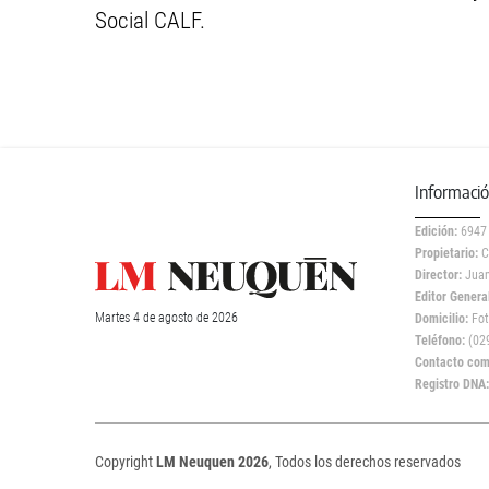
Social CALF.
Informaci
Edición:
6947
Propietario:
C
Director:
Juan
Editor General
Martes
4 de
agosto
de 2026
Domicilio:
Fot
Teléfono:
(029
Contacto come
Registro DNA
Copyright
LM Neuquen 2026
, Todos los derechos reservados