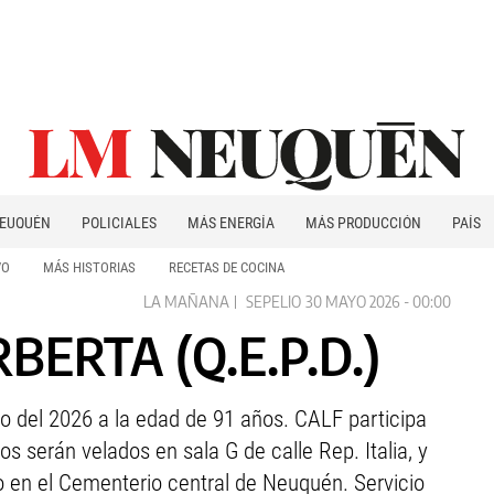
EUQUÉN
POLICIALES
MÁS ENERGÍA
MÁS PRODUCCIÓN
PAÍS
PATAGONIA
VO
MÁS HISTORIAS
RECETAS DE COCINA
LA MAÑANA
SEPELIO
30 MAYO 2026 - 00:00
ERTA (Q.E.P.D.)
o del 2026 a la edad de 91 años. CALF participa
s serán velados en sala G de calle Rep. Italia, y
 en el Cementerio central de Neuquén. Servicio