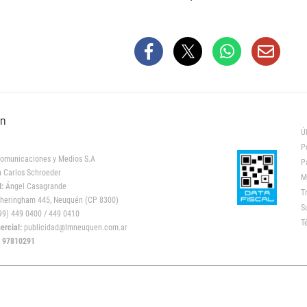
ón
Ú
P
omunicaciones y Medios S.A
P
 Carlos Schroeder
M
:
Ángel Casagrande
T
heringham 445, Neuquén (CP 8300)
S
9) 449 0400 / 449 0410
T
rcial:
publicidad@lmneuquen.com.ar
: 97810291