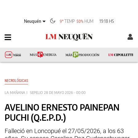
Neuquén
TEMP
HUM
19:18 HS
9°
50%
NECROLÓGICAS
LA MAÑANA
SEPELIO
28 DE MAYO 2026 - 00:00
AVELINO ERNESTO PAINEPAN
PUCHI (Q.E.P.D.)
Falleció en Loncopué el 27/05/2026, a los 63