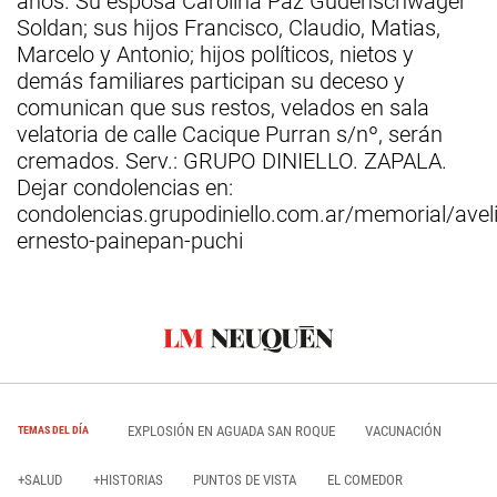
años. Su esposa Carolina Paz Gudenschwager
Soldan; sus hijos Francisco, Claudio, Matias,
Marcelo y Antonio; hijos políticos, nietos y
demás familiares participan su deceso y
comunican que sus restos, velados en sala
velatoria de calle Cacique Purran s/nº, serán
cremados. Serv.: GRUPO DINIELLO. ZAPALA.
Dejar condolencias en:
condolencias.grupodiniello.com.ar/memorial/avel
ernesto-painepan-puchi
EXPLOSIÓN EN AGUADA SAN ROQUE
VACUNACIÓN
TEMAS DEL DÍA
+SALUD
+HISTORIAS
PUNTOS DE VISTA
EL COMEDOR