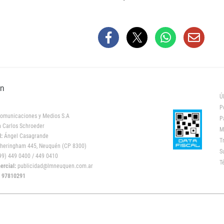
ón
Ú
P
omunicaciones y Medios S.A
P
 Carlos Schroeder
M
:
Ángel Casagrande
T
heringham 445, Neuquén (CP 8300)
S
9) 449 0400 / 449 0410
T
rcial:
publicidad@lmneuquen.com.ar
: 97810291