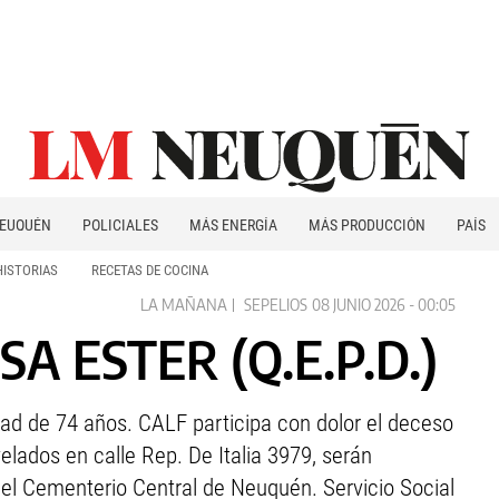
EUQUÉN
POLICIALES
MÁS ENERGÍA
MÁS PRODUCCIÓN
PAÍS
PATAGONIA
HISTORIAS
RECETAS DE COCINA
LA MAÑANA
SEPELIOS
08 JUNIO 2026 - 00:05
 ESTER (Q.E.P.D.)
dad de 74 años. CALF participa con dolor el deceso
lados en calle Rep. De Italia 3979, serán
 el Cementerio Central de Neuquén. Servicio Social