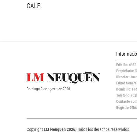
CALF.
Informaci
Edición:
6952
Propietario:
C
Director:
Juan
Editor General
Domingo
9 de
agosto
de 2026
Domicilio:
Fot
Teléfono:
(029
Contacto come
Registro DNA
Copyright
LM Neuquen 2026
, Todos los derechos reservados