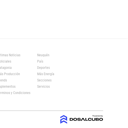
ltimas Noticias
Neuquén
oliciales
País
atagonia
Deportes
ás Producción
Más Energía
rends
Secciones
uplementos
Servicios
érminos y Condiciones