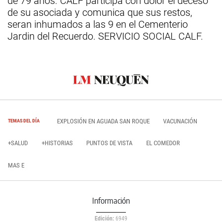
de 79 años. CALF participa con dolor el deceso
de su asociada y comunica que sus restos,
seran inhumados a las 9 en el Cementerio
Jardin del Recuerdo. SERVICIO SOCIAL CALF.
EXPLOSIÓN EN AGUADA SAN ROQUE
VACUNACIÓN
TEMAS DEL DÍA
+SALUD
+HISTORIAS
PUNTOS DE VISTA
EL COMEDOR
MAS E
Información
Edición:
6949