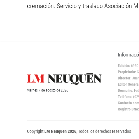
cremación. Servicio y traslado Asociación M
Informaci
Edición:
6950
Propietario:
C
Director:
Juan
Editor General
Viernes
7 de
agosto
de 2026
Domicilio:
Fot
Teléfono:
(029
Contacto come
Registro DNA
Copyright
LM Neuquen 2026
, Todos los derechos reservados