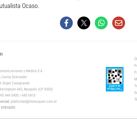
utualista Ocaso.
ón
Ú
P
omunicaciones y Medios S.A
P
 Carlos Schroeder
M
:
Ángel Casagrande
T
heringham 445, Neuquén (CP 8300)
S
9) 449 0400 / 449 0410
T
rcial:
publicidad@lmneuquen.com.ar
: 97810291