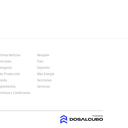
ltimas Noticias
Neuquén
oliciales
País
atagonia
Deportes
ás Producción
Más Energía
rends
Secciones
uplementos
Servicios
érminos y Condiciones