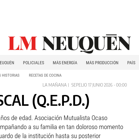
EUQUÉN
POLICIALES
MÁS ENERGÍA
MÁS PRODUCCIÓN
PAÍS
PATAGONIA
 HISTORIAS
RECETAS DE COCINA
LA MAÑANA
SEPELIO
17 JUNIO 2026 - 00:00
SCAL (Q.E.P.D.)
2 años de edad. Asociación Mutualista Ocaso
acompañando a su familia en tan doloroso momento
rdo de la institución hasta su posterior