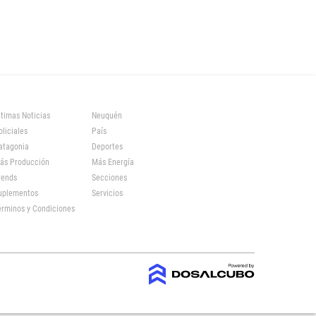
ltimas Noticias
Neuquén
oliciales
País
atagonia
Deportes
ás Producción
Más Energía
rends
Secciones
uplementos
Servicios
érminos y Condiciones