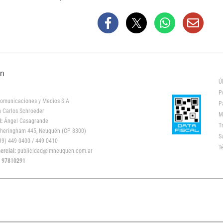
ón
Ú
P
omunicaciones y Medios S.A
P
 Carlos Schroeder
M
:
Ángel Casagrande
T
heringham 445, Neuquén (CP 8300)
S
9) 449 0400 / 449 0410
T
rcial:
publicidad@lmneuquen.com.ar
: 97810291