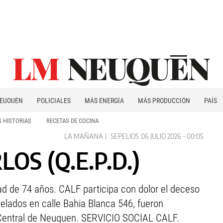
EUQUÉN
POLICIALES
MÁS ENERGÍA
MÁS PRODUCCIÓN
PAÍS
PATAGONIA
 HISTORIAS
RECETAS DE COCINA
LA MAÑANA
SEPELIOS
06 JULIO 2026 - 00:05
OS (Q.E.P.D.)
dad de 74 años. CALF participa con dolor el deceso
elados en calle Bahia Blanca 546, fueron
 Central de Neuquen. SERVICIO SOCIAL CALF.