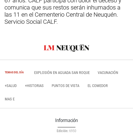
67 años. CALF participa con dolor el deceso y
comunica que sus restos serán inhumados a
las 11 en el Cementerio Central de Neuquén.
Servicio Social CALF.
EXPLOSIÓN EN AGUADA SAN ROQUE
VACUNACIÓN
TEMAS DEL DÍA
+SALUD
+HISTORIAS
PUNTOS DE VISTA
EL COMEDOR
MAS E
Información
Edición:
6950