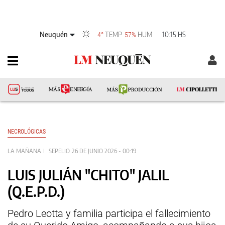
Neuquén
TEMP
HUM
10:15 HS
4°
57%
NECROLÓGICAS
LA MAÑANA
SEPELIO
26 DE JUNIO 2026 - 00:19
LUIS JULIÁN "CHITO" JALIL
(Q.E.P.D.)
Pedro Leotta y familia participa el fallecimiento