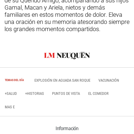
de su Querido Amigo, acompañando a sus hijos
Gamal, Macan y Ariela, nietos y demás
familiares en estos momentos de dolor. Eleva
una oración en su memoria atesorando siempre
los grandes momentos compartidos.
EXPLOSIÓN EN AGUADA SAN ROQUE
VACUNACIÓN
TEMAS DEL DÍA
+SALUD
+HISTORIAS
PUNTOS DE VISTA
EL COMEDOR
MAS E
Información