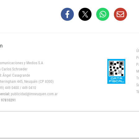
ón
Ú
P
omunicaciones y Medios S.A
P
 Carlos Schroeder
M
:
Ángel Casagrande
T
heringham 445, Neuquén (CP 8300)
S
9) 449 0400 / 449 0410
T
rcial:
publicidad@lmneuquen.com.ar
: 97810291