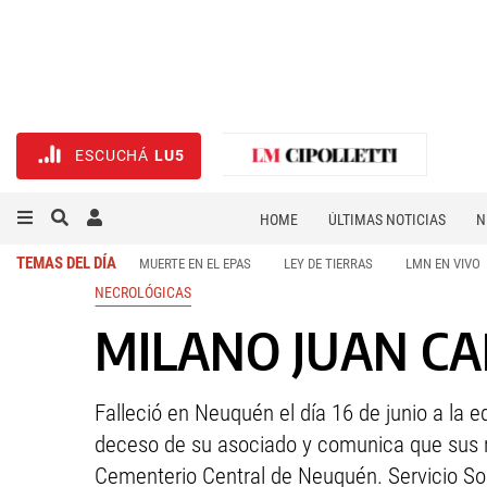
ESCUCHÁ
LU5
HOME
ÚLTIMAS NOTICIAS
N
NECROLÓGICAS
DEPORTES
TEMAS DEL DÍA
MUERTE EN EL EPAS
LEY DE TIERRAS
LMN EN VIVO
NECROLÓGICAS
MILANO JUAN CAR
Falleció en Neuquén el día 16 de junio a la 
deceso de su asociado y comunica que sus r
Cementerio Central de Neuquén. Servicio So