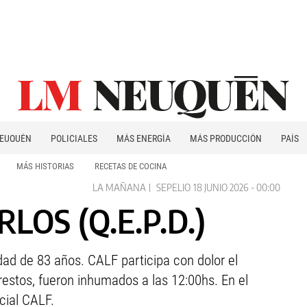
EUQUÉN
POLICIALES
MÁS ENERGÍA
MÁS PRODUCCIÓN
PAÍS
PATAGONIA
MÁS HISTORIAS
RECETAS DE COCINA
LA MAÑANA
SEPELIO
18 JUNIO 2026 - 00:00
LOS (Q.E.P.D.)
edad de 83 años. CALF participa con dolor el
estos, fueron inhumados a las 12:00hs. En el
cial CALF.