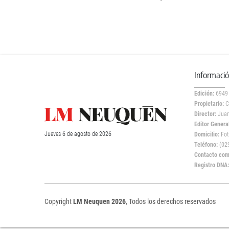
Informaci
Edición:
6949
Propietario:
C
Director:
Juan
Editor General
Jueves
6 de
agosto
de 2026
Domicilio:
Fot
Teléfono:
(029
Contacto come
Registro DNA
Copyright
LM Neuquen 2026
, Todos los derechos reservados