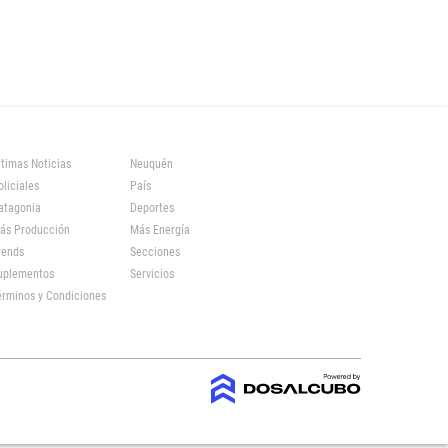
ltimas Noticias
Neuquén
oliciales
País
atagonia
Deportes
ás Producción
Más Energía
rends
Secciones
uplementos
Servicios
érminos y Condiciones