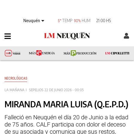
Neuquén
TEMP
HUM
21:00 HS
5°
90%
NECROLÓGICAS
LA MAÑANA
SEPELIOS
22 DE JUNIO 2026 - 00:05
MIRANDA MARIA LUISA (Q.E.P.D.)
Falleció en Neuquén el día 20 de Junio a la edad
de 75 años. CALF participa con dolor el deceso
de su asociada y comunica que sus restos,