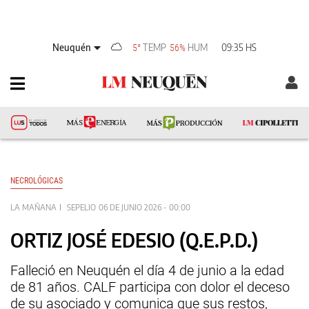
Neuquén
TEMP
HUM
09:35 HS
5°
56%
NECROLÓGICAS
LA MAÑANA
SEPELIO
06 DE JUNIO 2026 - 00:00
ORTIZ JOSÉ EDESIO (Q.E.P.D.)
Falleció en Neuquén el día 4 de junio a la edad
de 81 años. CALF participa con dolor el deceso
de su asociado y comunica que sus restos,