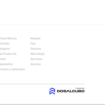
ltimas Noticias
Neuquén
oliciales
País
atagonia
Deportes
ás Producción
Más Energía
rends
Secciones
uplementos
Servicios
érminos y Condiciones