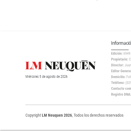
Informaci
Edición:
6949
Propietario:
C
Director:
Juan
Editor General
Miércoles
5 de
agosto
de 2026
Domicilio:
Fot
Teléfono:
(029
Contacto come
Registro DNA
Copyright
LM Neuquen 2026
, Todos los derechos reservados