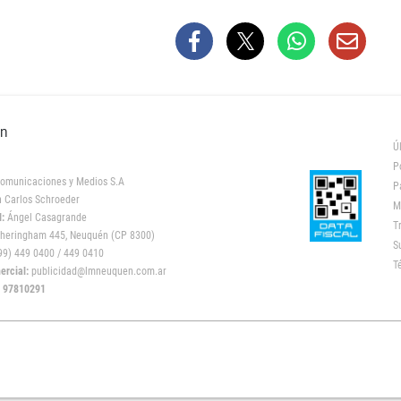
ón
Ú
P
omunicaciones y Medios S.A
P
 Carlos Schroeder
M
:
Ángel Casagrande
T
heringham 445, Neuquén (CP 8300)
S
9) 449 0400 / 449 0410
T
rcial:
publicidad@lmneuquen.com.ar
: 97810291