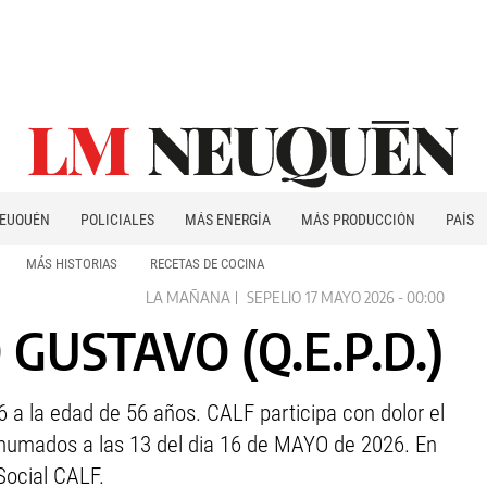
EUQUÉN
POLICIALES
MÁS ENERGÍA
MÁS PRODUCCIÓN
PAÍS
PATAGONIA
MÁS HISTORIAS
RECETAS DE COCINA
LA MAÑANA
SEPELIO
17 MAYO 2026 - 00:00
GUSTAVO (Q.E.P.D.)
a la edad de 56 años. CALF participa con dolor el
humados a las 13 del dia 16 de MAYO de 2026. En
Social CALF.