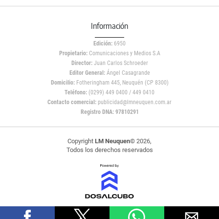
Información
Edición:
6950
Propietario:
Comunicaciones y Medios S.A
Director:
Juan Carlos Schroeder
Editor General:
Ángel Casagrande
Domicilio:
Fotheringham 445, Neuquén (CP 8300)
Teléfono:
(0299) 449 0400 / 449 0410
Contacto comercial:
publicidad@lmneuquen.com.ar
Registro DNA: 97810291
Copyright
LM Neuquen
© 2026,
Todos los derechos reservados