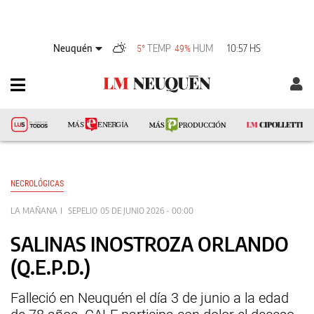
Neuquén
TEMP
HUM
10:57 HS
5°
49%
NECROLÓGICAS
LA MAÑANA
SEPELIO
05 DE JUNIO 2026 - 00:00
SALINAS INOSTROZA ORLANDO
(Q.E.P.D.)
Falleció en Neuquén el día 3 de junio a la edad