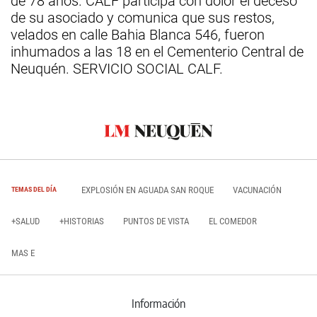
de 78 años. CALF participa con dolor el deceso
de su asociado y comunica que sus restos,
velados en calle Bahia Blanca 546, fueron
inhumados a las 18 en el Cementerio Central de
Neuquén. SERVICIO SOCIAL CALF.
EXPLOSIÓN EN AGUADA SAN ROQUE
VACUNACIÓN
TEMAS DEL DÍA
+SALUD
+HISTORIAS
PUNTOS DE VISTA
EL COMEDOR
MAS E
Información