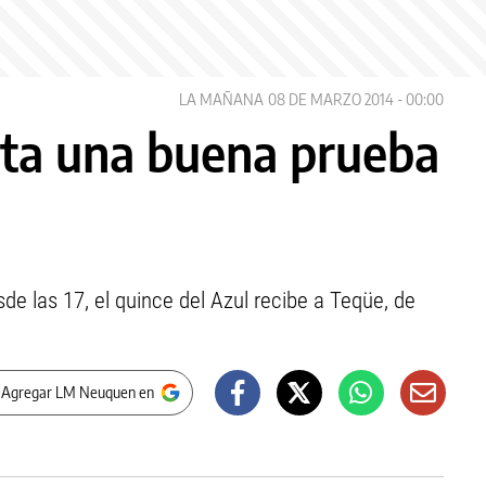
LA MAÑANA
08 DE MARZO 2014 - 00:00
ta una buena prueba
sde las 17, el quince del Azul recibe a Teqüe, de
 Agregar LM Neuquen en