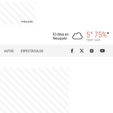
5°
75%
El clima en
Neuquén
TEMP
HUM
AUTOS
ESPECTÁCULOS