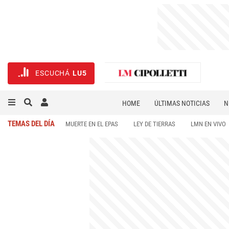
ESCUCHÁ
LU5
HOME
ÚLTIMAS NOTICIAS
N
NECROLÓGICAS
DEPORTES
TEMAS DEL DÍA
MUERTE EN EL EPAS
LEY DE TIERRAS
LMN EN VIVO