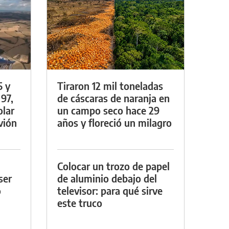
5 y
Tiraron 12 mil toneladas
 97,
de cáscaras de naranja en
olar
un campo seco hace 29
vión
años y floreció un milagro
Colocar un trozo de papel
ser
de aluminio debajo del
o
televisor: para qué sirve
este truco