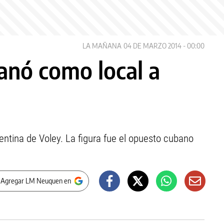
LA MAÑANA
04 DE MARZO 2014 - 00:00
anó como local a
gentina de Voley. La figura fue el opuesto cubano
 Agregar LM Neuquen en