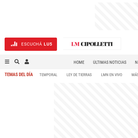
ESCUCHÁ
LU5
HOME
ÚLTIMAS NOTICIAS
N
NECROLÓGICAS
DEPORTES
TEMAS DEL DÍA
TEMPORAL
LEY DE TIERRAS
LMN EN VIVO
MÁS