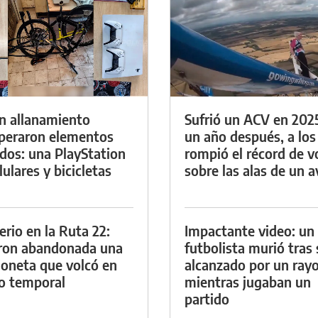
n allanamiento
Sufrió un ACV en 202
peraron elementos
un año después, a los
dos: una PlayStation
rompió el récord de v
lulares y bicicletas
sobre las alas de un a
erio en la Ruta 22:
Impactante video: un
ron abandonada una
futbolista murió tras 
oneta que volcó en
alcanzado por un ray
o temporal
mientras jugaban un
partido