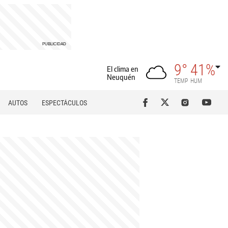
9°
41%
El clima en
Neuquén
TEMP
HUM
AUTOS
ESPECTÁCULOS