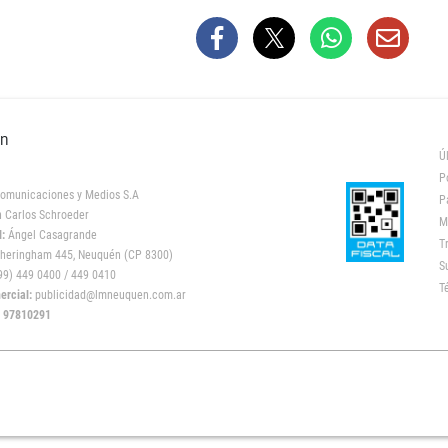
ón
Ú
P
omunicaciones y Medios S.A
P
 Carlos Schroeder
M
:
Ángel Casagrande
T
heringham 445, Neuquén (CP 8300)
S
9) 449 0400 / 449 0410
T
rcial:
publicidad@lmneuquen.com.ar
: 97810291