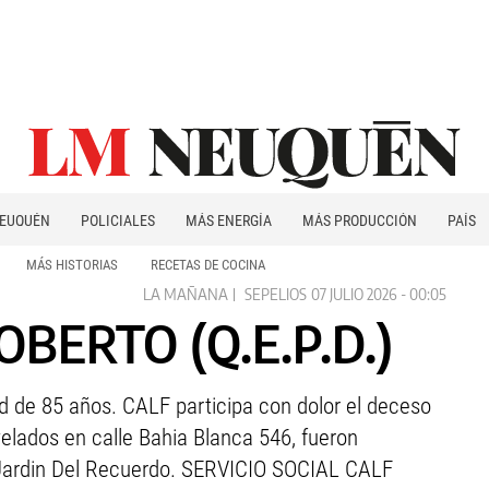
EUQUÉN
POLICIALES
MÁS ENERGÍA
MÁS PRODUCCIÓN
PAÍS
PATAGONIA
MÁS HISTORIAS
RECETAS DE COCINA
LA MAÑANA
SEPELIOS
07 JULIO 2026 - 00:05
BERTO (Q.E.P.D.)
dad de 85 años. CALF participa con dolor el deceso
elados en calle Bahia Blanca 546, fueron
 Jardin Del Recuerdo. SERVICIO SOCIAL CALF