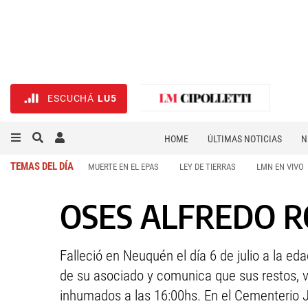
ESCUCHÁ
LU5
HOME
ÚLTIMAS NOTICIAS
N
NECROLÓGICAS
DEPORTES
TEMAS DEL DÍA
MUERTE EN EL EPAS
LEY DE TIERRAS
LMN EN VIVO
OSES ALFREDO RO
Falleció en Neuquén el día 6 de julio a la e
de su asociado y comunica que sus restos, v
inhumados a las 16:00hs. En el Cementerio