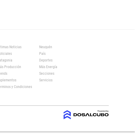
ltimas Noticias
Neuquén
oliciales
País
atagonia
Deportes
ás Producción
Más Energía
rends
Secciones
uplementos
Servicios
érminos y Condiciones