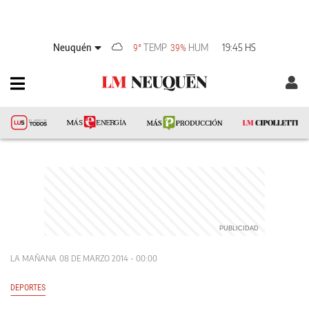
Neuquén
TEMP
HUM
19:45 HS
9°
39%
LA MAÑANA
08 DE MARZO 2014 - 00:00
DEPORTES