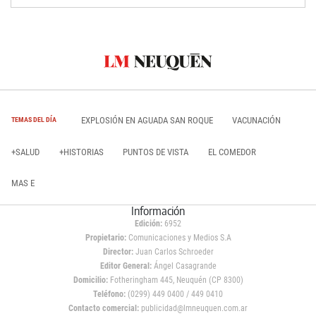
EXPLOSIÓN EN AGUADA SAN ROQUE
VACUNACIÓN
TEMAS DEL DÍA
+SALUD
+HISTORIAS
PUNTOS DE VISTA
EL COMEDOR
MAS E
Información
Edición:
6952
Propietario:
Comunicaciones y Medios S.A
Director:
Juan Carlos Schroeder
Editor General:
Ángel Casagrande
Domicilio:
Fotheringham 445, Neuquén (CP 8300)
Teléfono:
(0299) 449 0400 / 449 0410
Contacto comercial:
publicidad@lmneuquen.com.ar