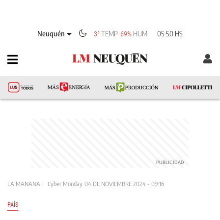
Neuquén
TEMP
HUM
05:50 HS
3°
69%
LA MAÑANA
Cyber Monday
04 DE NOVIEMBRE 2024 - 09:16
PAÍS