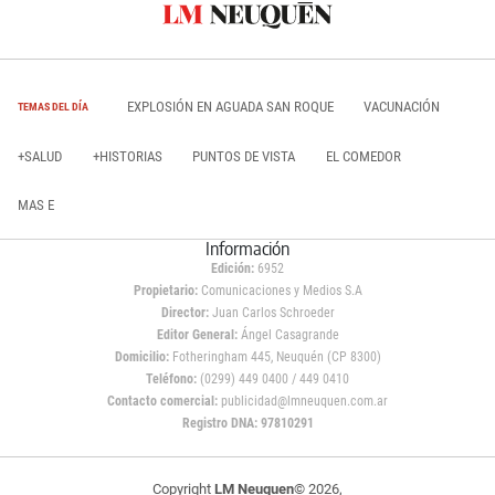
EXPLOSIÓN EN AGUADA SAN ROQUE
VACUNACIÓN
TEMAS DEL DÍA
+SALUD
+HISTORIAS
PUNTOS DE VISTA
EL COMEDOR
MAS E
Información
Edición:
6952
Propietario:
Comunicaciones y Medios S.A
Director:
Juan Carlos Schroeder
Editor General:
Ángel Casagrande
Domicilio:
Fotheringham 445, Neuquén (CP 8300)
Teléfono:
(0299) 449 0400 / 449 0410
Contacto comercial:
publicidad@lmneuquen.com.ar
Registro DNA: 97810291
Copyright
LM Neuquen
© 2026,