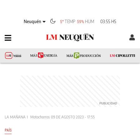
Neuquén
TEMP
HUM
03:55 HS
5°
59%
LA MAÑANA
Motochorros
09 DE AGOSTO 2023 - 17:55
PAÍS