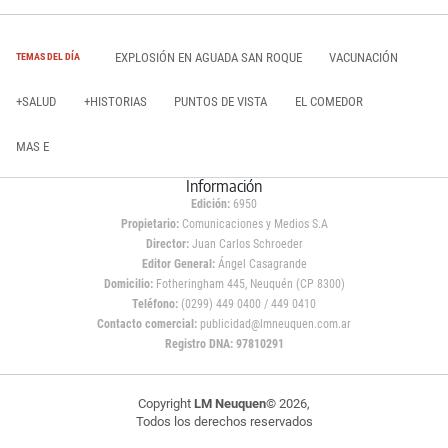
EXPLOSIÓN EN AGUADA SAN ROQUE
VACUNACIÓN
TEMAS DEL DÍA
+SALUD
+HISTORIAS
PUNTOS DE VISTA
EL COMEDOR
MAS E
Información
Edición:
6950
Propietario:
Comunicaciones y Medios S.A
Director:
Juan Carlos Schroeder
Editor General:
Ángel Casagrande
Domicilio:
Fotheringham 445, Neuquén (CP 8300)
Teléfono:
(0299) 449 0400 / 449 0410
Contacto comercial:
publicidad@lmneuquen.com.ar
Registro DNA: 97810291
Copyright
LM Neuquen
© 2026,
Todos los derechos reservados