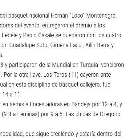
ia del básquet nacional Hernán “Loco” Montenegro.
zadores del evento, entregaron el premio a los
 Fedele y Paolo Casale se quedaron con los cuatro
con Guadalupe Soto, Gimena Facci, Ailín Berra y
s.
3 y participaron de la Mundial en Turquía- vencieron
. Por la otra llave, Los Toros (11) cayeron ante
al en esta disciplina de básquet callejero, fue
r 14 a 11.
er en semis a Encestadoras en Bandeja por 12 a 4, y
s (9-3 a Feminas) por 9 a 5. Las chicas de Gregorio
odalidad, que sigue creciendo y estaría dentro del