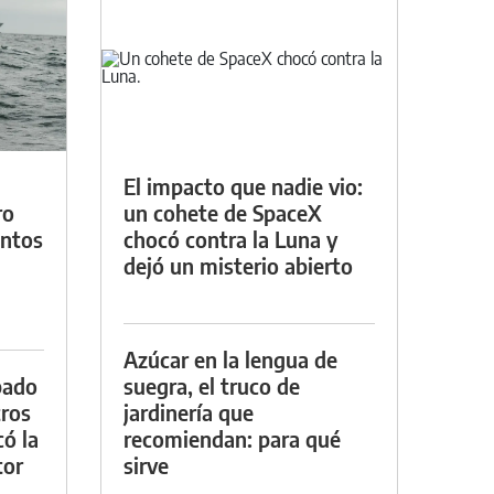
El impacto que nadie vio:
ro
un cohete de SpaceX
entos
chocó contra la Luna y
dejó un misterio abierto
Azúcar en la lengua de
bado
suegra, el truco de
tros
jardinería que
ó la
recomiendan: para qué
tor
sirve