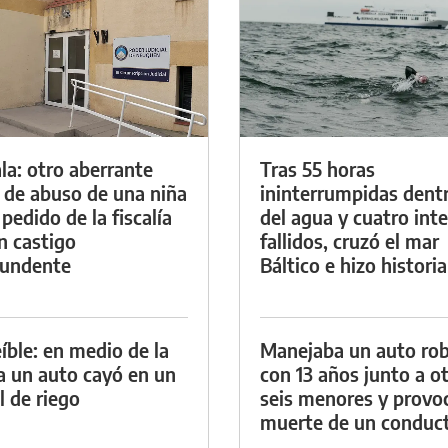
la: otro aberrante
Tras 55 horas
 de abuso de una niña
ininterrumpidas dent
 pedido de la fiscalía
del agua y cuatro int
n castigo
fallidos, cruzó el mar
tundente
Báltico e hizo historia
eíble: en medio de la
Manejaba un auto ro
ia un auto cayó en un
con 13 años junto a o
l de riego
seis menores y provoc
muerte de un conduc