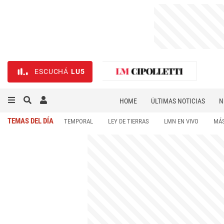
ESCUCHÁ
LU5
HOME
ÚLTIMAS NOTICIAS
N
NECROLÓGICAS
DEPORTES
TEMAS DEL DÍA
TEMPORAL
LEY DE TIERRAS
LMN EN VIVO
MÁS