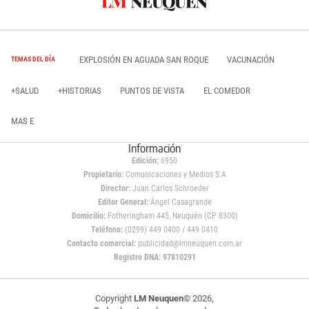
EXPLOSIÓN EN AGUADA SAN ROQUE
VACUNACIÓN
TEMAS DEL DÍA
+SALUD
+HISTORIAS
PUNTOS DE VISTA
EL COMEDOR
MAS E
Información
Edición:
6950
Propietario:
Comunicaciones y Medios S.A
Director:
Juan Carlos Schroeder
Editor General:
Ángel Casagrande
Domicilio:
Fotheringham 445, Neuquén (CP 8300)
Teléfono:
(0299) 449 0400 / 449 0410
Contacto comercial:
publicidad@lmneuquen.com.ar
Registro DNA: 97810291
Copyright
LM Neuquen
© 2026,