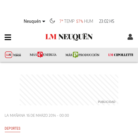
Neuquén
TEMP
HUM
23:02 HS
7°
57%
LA MAÑANA
16 DE MARZO 2014 - 00:00
DEPORTES