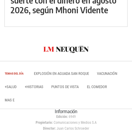
suerte con el dinero en agosto
2026, según Mhoni Vidente
EXPLOSIÓN EN AGUADA SAN ROQUE
VACUNACIÓN
TEMAS DEL DÍA
+SALUD
+HISTORIAS
PUNTOS DE VISTA
EL COMEDOR
MAS E
Información
Edición:
6949
Propietario:
Comunicaciones y Medios S.A
Director:
Juan Carlos Schroeder