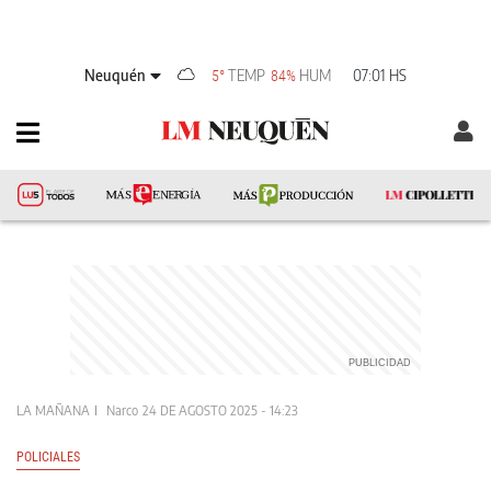
Neuquén
TEMP
HUM
07:01 HS
5°
84%
LA MAÑANA
Narco
24 DE AGOSTO 2025 - 14:23
POLICIALES