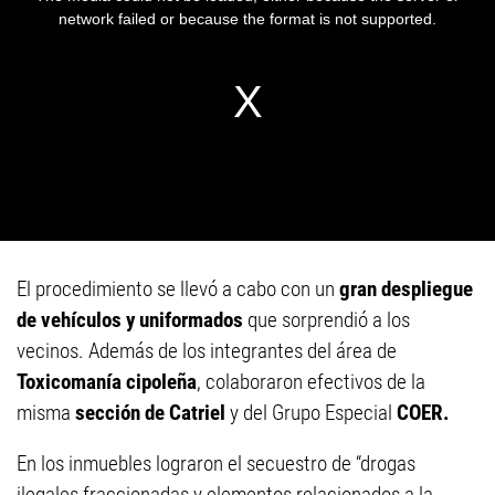
El procedimiento se llevó a cabo con un
gran despliegue
de vehículos y uniformados
que sorprendió a los
vecinos. Además de los integrantes del área de
Toxicomanía cipoleña
, colaboraron efectivos de la
misma
sección de Catriel
y del Grupo Especial
COER.
En los inmuebles lograron el secuestro de “drogas
ilegales fraccionadas y elementos relacionados a la