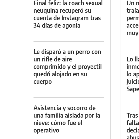
Final feliz: la coach sexual
Un n
neuquina recuperó su
traí
cuenta de Instagram tras
perm
34 días de agonía
acce
muy
Le disparó a un perro con
un rifle de aire
Lo l
comprimido y el proyectil
inmo
quedó alojado en su
lo a
cuerpo
juic
Sape
Asistencia y socorro de
una familia aislada por la
Tras
nieve: cómo fue el
falta
operativo
decl
abus