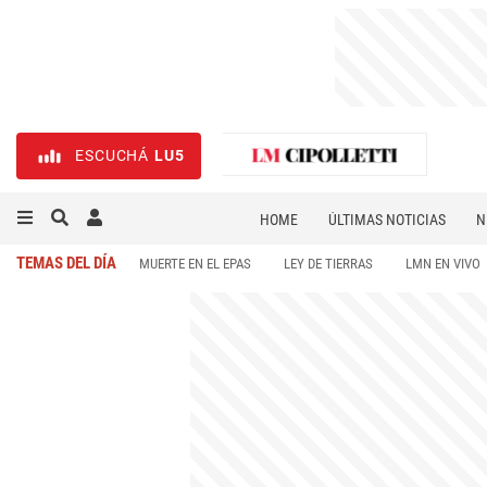
ESCUCHÁ
LU5
HOME
ÚLTIMAS NOTICIAS
N
NECROLÓGICAS
DEPORTES
TEMAS DEL DÍA
MUERTE EN EL EPAS
LEY DE TIERRAS
LMN EN VIVO