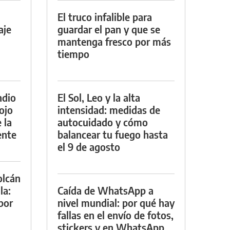
El truco infalible para
aje
guardar el pan y que se
mantenga fresco por más
tiempo
ndio
El Sol, Leo y la alta
ojo
intensidad: medidas de
 la
autocuidado y cómo
ente
balancear tu fuego hasta
el 9 de agosto
olcán
la:
Caída de WhatsApp a
por
nivel mundial: por qué hay
fallas en el envío de fotos,
stickers y en WhatsApp