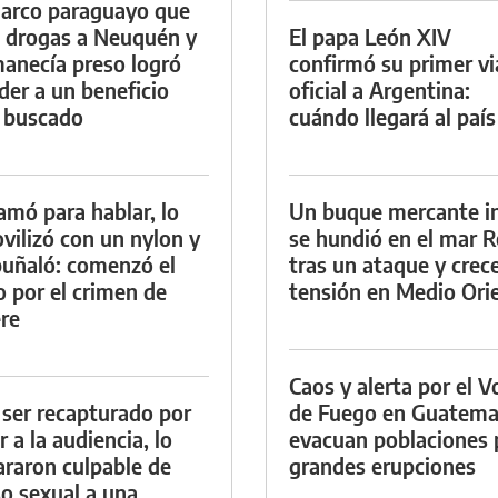
arco paraguayo que
a drogas a Neuquén y
El papa León XIV
anecía preso logró
confirmó su primer vi
der a un beneficio
oficial a Argentina:
 buscado
cuándo llegará al país
lamó para hablar, lo
Un buque mercante i
vilizó con un nylon y
se hundió en el mar R
puñaló: comenzó el
tras un ataque y crece
io por el crimen de
tensión en Medio Ori
re
Caos y alerta por el V
 ser recapturado por
de Fuego en Guatema
r a la audiencia, lo
evacuan poblaciones 
araron culpable de
grandes erupciones
o sexual a una