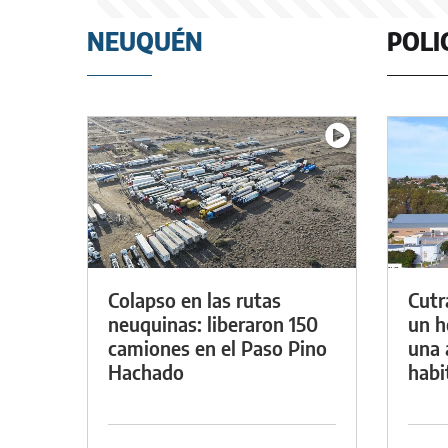
NEUQUÉN
POLI
Colapso en las rutas
Cutr
neuquinas: liberaron 150
un h
camiones en el Paso Pino
una 
Hachado
habi