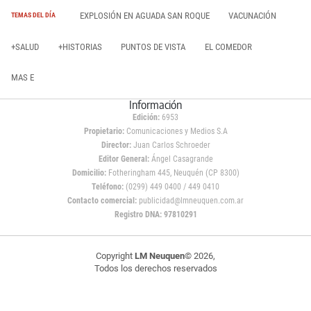
EXPLOSIÓN EN AGUADA SAN ROQUE
VACUNACIÓN
TEMAS DEL DÍA
+SALUD
+HISTORIAS
PUNTOS DE VISTA
EL COMEDOR
MAS E
Información
Edición:
6953
Propietario:
Comunicaciones y Medios S.A
Director:
Juan Carlos Schroeder
Editor General:
Ángel Casagrande
Domicilio:
Fotheringham 445, Neuquén (CP 8300)
Teléfono:
(0299) 449 0400 / 449 0410
Contacto comercial:
publicidad@lmneuquen.com.ar
Registro DNA: 97810291
Copyright
LM Neuquen
© 2026,
Todos los derechos reservados