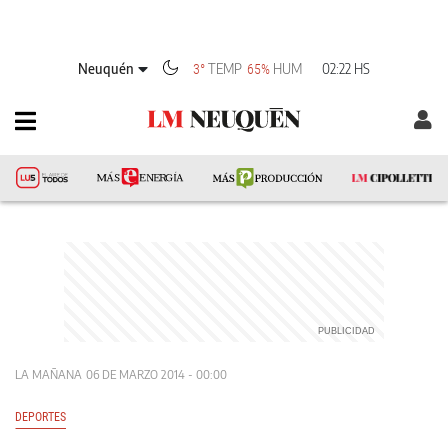
Neuquén
TEMP
HUM
02:22 HS
3°
65%
LA MAÑANA
06 DE MARZO 2014 - 00:00
DEPORTES